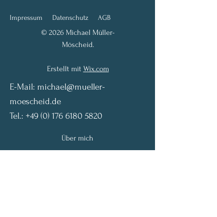
Impressum
Datenschutz
AGB
© 2026 Michael Müller-
Möscheid.
Erstellt mit
Wix.com
E-Mail:
michael@mueller-
moescheid.de
Tel.:
+49 (0) 176 6180 5820
Über mich
Angebot